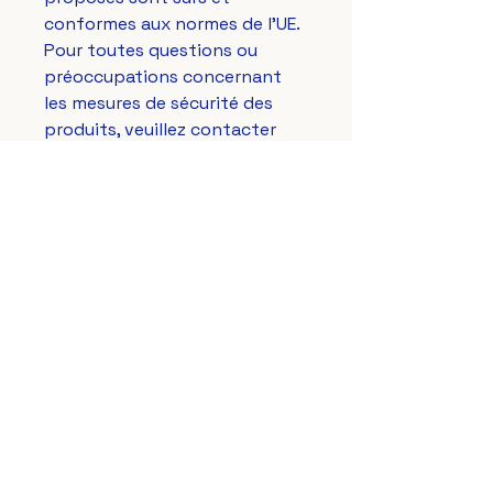
conformes aux normes de l'UE. 
Pour toutes questions ou 
préoccupations concernant 
les mesures de sécurité des 
produits, veuillez contacter 
notre représentant européen à 
gpsr@sindenventures.com
. 
Vous pouvez également nous 
écrire à 
123 Main Street,
Anytown, Country
 ou 
Markou
Evgenikou 11, Mesa Geitonia,
4002, Limassol, Cyprus.
Le Lys Royal de France