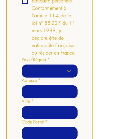
bancaire personnel.
Conformément à
l’article 11-4 de la
loi n° 88-227 du 11
mars 1988, je
déclare être de
nationalité française
ou résider en France.
Pays/Région
*
Adresse multiligne
Adresse
*
Ville
*
Code Postal
*