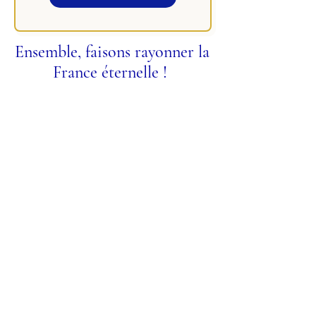
Ensemble, faisons rayonner la
France éternelle !
PROTECTION DES
DONNÉES
PERSONNELLES
Le Lys Royal de France est le
Responsable de Traitement de vos
données personnelles, qui sont
conservées pendant une durée de 3
ans après votre dernier contact avec
Nous. Nous collectons et traitons vos
données pour gérer votre adhésion au
parti ou les dons que vous souhaitez
réaliser.