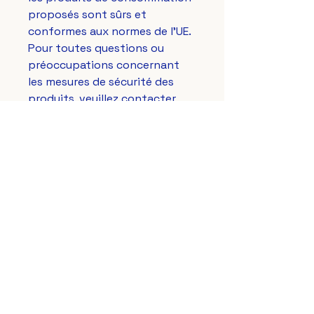
proposés sont sûrs et 
conformes aux normes de l'UE. 
Pour toutes questions ou 
préoccupations concernant 
les mesures de sécurité des 
produits, veuillez contacter 
notre représentant européen à 
gpsr@sindenventures.com
. 
Vous pouvez également nous 
écrire à 
123 Main Street,
Anytown, Country
 ou 
Markou
Evgenikou 11, Mesa Geitonia,
4002, Limassol, Cyprus.