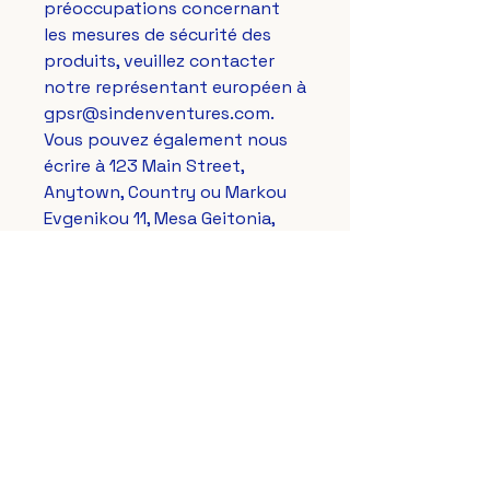
préoccupations concernant 
les mesures de sécurité des 
produits, veuillez contacter 
notre représentant européen à 
gpsr@sindenventures.com
. 
Vous pouvez également nous 
écrire à 
123 Main Street,
Anytown, Country
 ou 
Markou
Evgenikou 11, Mesa Geitonia,
4002, Limassol, Cyprus.
Le Lys Royal de France
aussi sur vos réseaux préférés