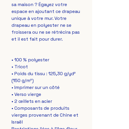
sa maison ? Égayez votre 
espace en ajoutant ce drapeau 
unique à votre mur. Votre 
drapeau en polyester ne se 
froissera ou ne se rétrécira pas 
et il est fait pour durer.
• 100 % polyester
• Tricot
• Poids du tissu : 125,30 g/yd² 
(150 g/m²) 
• Imprimer sur un côté
• Verso vierge
• 2 œillets en acier
• Composants de produits 
vierges provenant de Chine et 
Israël
Restrictions liées à l'âge :Pour 