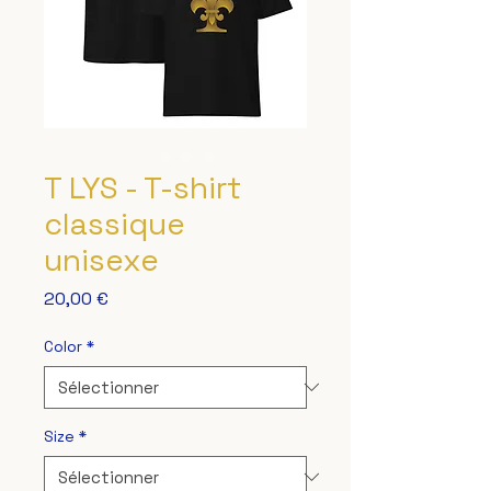
T LYS - T-shirt
classique
unisexe
Prix
20,00 €
Color
*
Size
*