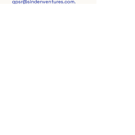
gpsr@sindenventures.com
. 
Vous pouvez également nous 
écrire à 
123 Main Street,
Anytown, Country
 ou 
Markou
Evgenikou 11, Mesa Geitonia,
4002, Limassol, Cyprus.
Le Lys Royal de France
aussi sur vos réseaux préférés