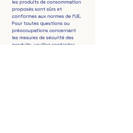
les produits de consommation 
proposés sont sûrs et 
conformes aux normes de l'UE. 
Pour toutes questions ou 
préoccupations concernant 
les mesures de sécurité des 
produits, veuillez contacter 
notre représentant européen à 
gpsr@sindenventures.com
. 
Vous pouvez également nous 
écrire à 
123 Main Street,
Anytown, Country
 ou 
Markou
Evgenikou 11, Mesa Geitonia,
4002, Limassol, Cyprus.