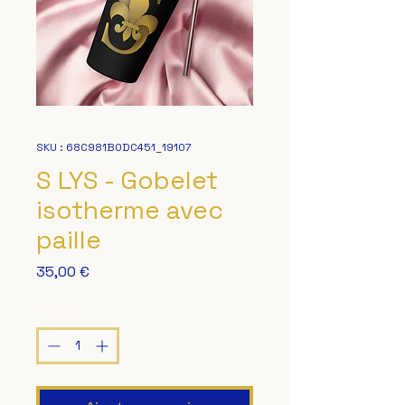
SKU : 68C981B0DC451_19107
S LYS - Gobelet
isotherme avec
paille
Prix
35,00 €
Quantité
*