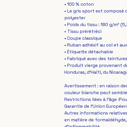
• 100 % coton
• Le gris sport est composé 
polyester
• Poids du tissu : 180 g/m² (5
• Tissu prérétréci
• Coupe classique
• Ruban adhésif au col et au
• Étiquette détachable
• Fabriqué avec des teinture
• Produit vierge provenant de
Honduras, d'Haïti, du Nicara
Avertissement : en raison des 
couleur blanche peut sembler
Restrictions liées à l'âge :Po
Garantie de l'Union Européen
Autres informations relativ
en matière de formaldéhyde, 
d'inflammabilité.