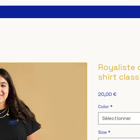
Royaliste 
shirt clas
Prix
20,00 €
Color
*
Sélectionner
Size
*