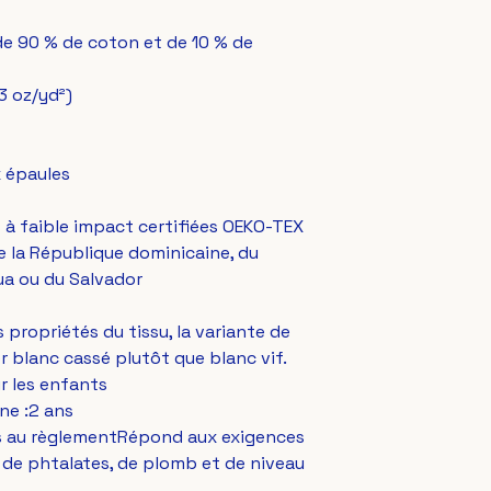
de 90 % de coton et de 10 % de 
,3 oz/yd²)
x épaules
s à faible impact certifiées OEKO-TEX
 la République dominicaine, du 
gua ou du Salvador
propriétés du tissu, la variante de 
 blanc cassé plutôt que blanc vif.
ur les enfants
ne :2 ans
es au règlementRépond aux exigences 
de phtalates, de plomb et de niveau 