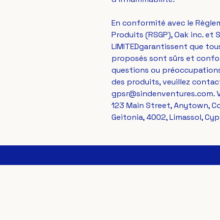
En conformité avec le Règlem
Produits (RSGP), 
Oak inc.
 et 
S
LIMITED
garantissent que tou
proposés sont sûrs et confor
questions ou préoccupations
gpsr@sindenventures.com
123 Main Street, Anytown, C
Geitonia, 4002, Limassol, Cyp