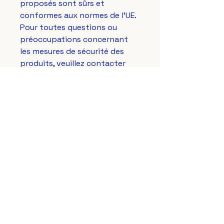
proposés sont sûrs et 
conformes aux normes de l'UE. 
Pour toutes questions ou 
préoccupations concernant 
les mesures de sécurité des 
produits, veuillez contacter 
notre représentant européen à 
gpsr@sindenventures.com
. 
Vous pouvez également nous 
écrire à 
123 Main Street,
Anytown, Country
 ou 
Markou
Evgenikou 11, Mesa Geitonia,
4002, Limassol, Cyprus.
Le Lys Royal de France