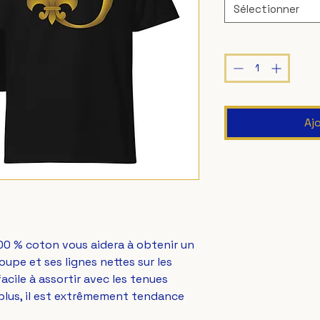
Sélectionner
Quantité
*
Aj
100 % coton vous aidera à obtenir un 
oupe et ses lignes nettes sur les 
ile à assortir avec les tenues 
lus, il est extrêmement tendance 