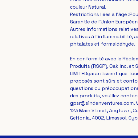
couleur Natural.
Restrictions liées à l'âge :Po
Garantie de l'Union Européen
Autres informations relativ
relatives à l’inflammabilité,
phtalates et formaldéhyde.
En conformité avec le Règlem
Produits (RSGP), 
Oak inc.
 et 
S
LIMITED
garantissent que tou
proposés sont sûrs et confor
questions ou préoccupations
gpsr@sindenventures.com
123 Main Street, Anytown, C
Geitonia, 4002, Limassol, Cyp