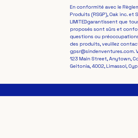
En conformité avec le Règlem
Produits (RSGP), 
Oak inc.
 et 
S
LIMITED
garantissent que tou
proposés sont sûrs et confor
questions ou préoccupations
gpsr@sindenventures.com
123 Main Street, Anytown, C
Geitonia, 4002, Limassol, Cyp