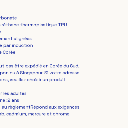
arbonate
lyuréthane thermoplastique TPU
e
sément alignées
e par induction
e Corée
ut pas être expédié en Corée du Sud, 
pon ou à Singapour. Si votre adresse 
ons, veuillez choisir un produit 
ur les adultes
ne :2 ans
es au règlementRépond aux exigences 
mb, cadmium, mercure et chrome 