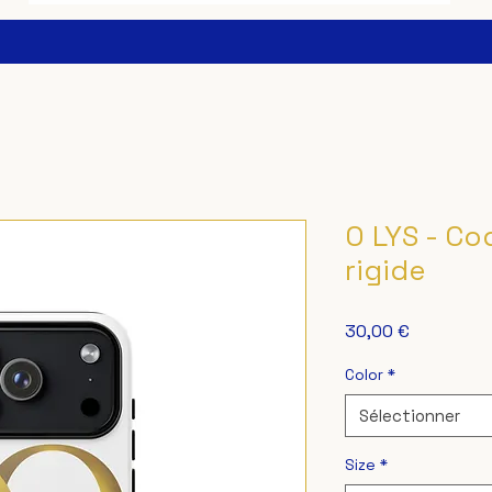
O LYS - Co
rigide
Prix
30,00 €
Color
*
Sélectionner
Size
*