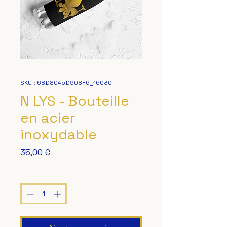
SKU : 68D8045D908F6_16030
N LYS - Bouteille
en acier
inoxydable
Prix
35,00 €
Quantité
*