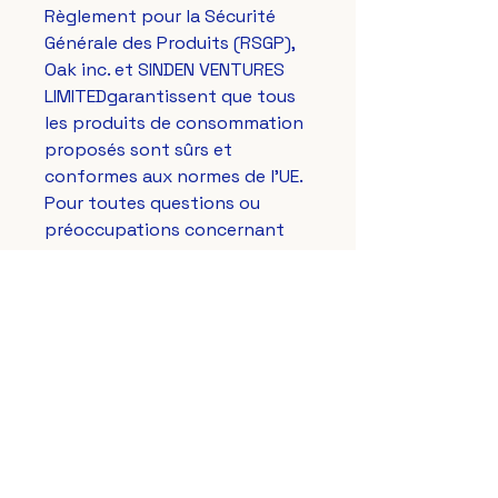
Règlement pour la Sécurité 
Générale des Produits (RSGP), 
Oak inc.
 et 
SINDEN VENTURES
LIMITED
garantissent que tous 
les produits de consommation 
proposés sont sûrs et 
conformes aux normes de l'UE. 
Pour toutes questions ou 
préoccupations concernant 
les mesures de sécurité des 
produits, veuillez contacter 
notre représentant européen à 
gpsr@sindenventures.com
. 
Vous pouvez également nous 
écrire à 
123 Main Street,
Anytown, Country
 ou 
Markou
Evgenikou 11, Mesa Geitonia,
4002, Limassol, Cyprus.