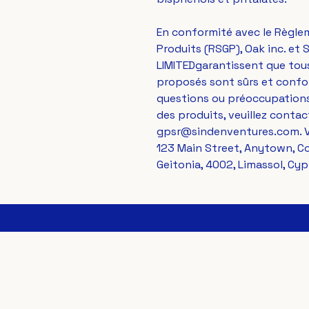
En conformité avec le Règlem
Produits (RSGP), 
Oak inc.
 et 
S
LIMITED
garantissent que tou
proposés sont sûrs et confor
questions ou préoccupations
gpsr@sindenventures.com
123 Main Street, Anytown, C
Geitonia, 4002, Limassol, Cyp