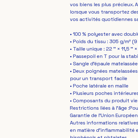
vos biens les plus précieux. 
lorsque vous transportez des
vos activités quotidiennes sa
• 100 % polyester avec doubl
• Poids du tissu : 305 g/m² (9
• Taille unique : 22 '' × 11,5 '' ×
• Passepoil en T pour la stabi
• Sangle d'épaule matelassée
• Deux poignées matelassées 
pour un transport facile
• Poche latérale en maille
• Plusieurs poches intérieure
• Composants du produit vie
Restrictions liées à l'âge :Po
Garantie de l'Union Européen
Autres informations relativ
en matière d’inflammabilité 
bisphénols et phtalates.