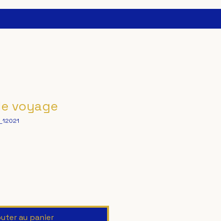
de voyage
_12021
outer au panier