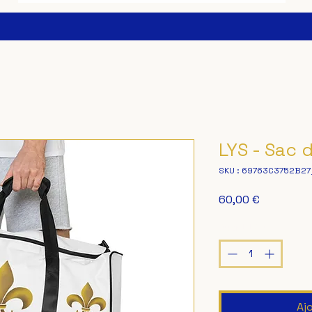
LYS - Sac 
SKU : 69763C3752B27
Prix
60,00 €
Quantité
*
Aj