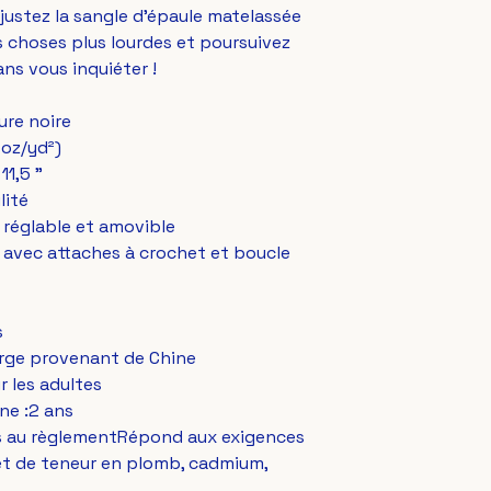
Ajustez la sangle d'épaule matelassée 
 choses plus lourdes et poursuivez 
ns vous inquiéter !
ure noire
 oz/yd²)
 11,5 " 
lité
 réglable et amovible
avec attaches à crochet et boucle 
s
rge provenant de Chine
ur les adultes
ne :2 ans
es au règlementRépond aux exigences 
et de teneur en plomb, cadmium, 