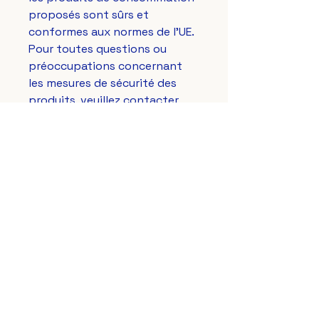
proposés sont sûrs et 
conformes aux normes de l'UE. 
Pour toutes questions ou 
préoccupations concernant 
les mesures de sécurité des 
produits, veuillez contacter 
notre représentant européen à 
gpsr@sindenventures.com
. 
Vous pouvez également nous 
écrire à 
123 Main Street,
Anytown, Country
 ou 
Markou
Evgenikou 11, Mesa Geitonia,
4002, Limassol, Cyprus.