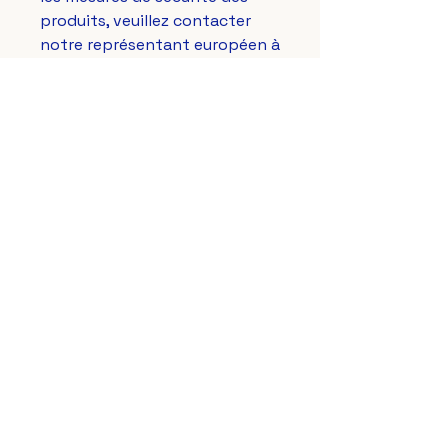
produits, veuillez contacter 
notre représentant européen à 
gpsr@sindenventures.com
. 
Vous pouvez également nous 
écrire à 
123 Main Street,
Anytown, Country
 ou 
Markou
Evgenikou 11, Mesa Geitonia,
4002, Limassol, Cyprus.
Le Lys Royal de France
aussi sur vos réseaux préférés