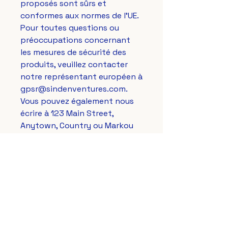
proposés sont sûrs et 
conformes aux normes de l'UE. 
Pour toutes questions ou 
préoccupations concernant 
les mesures de sécurité des 
produits, veuillez contacter 
notre représentant européen à 
gpsr@sindenventures.com
. 
Vous pouvez également nous 
écrire à 
123 Main Street,
Anytown, Country
 ou 
Markou
Evgenikou 11, Mesa Geitonia,
4002, Limassol, Cyprus.
Le Lys Royal de France