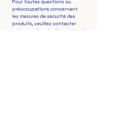
Pour toutes questions ou 
préoccupations concernant 
les mesures de sécurité des 
produits, veuillez contacter 
notre représentant européen à 
gpsr@sindenventures.com
. 
Vous pouvez également nous 
écrire à 
123 Main Street,
Anytown, Country
 ou 
Markou
Evgenikou 11, Mesa Geitonia,
4002, Limassol, Cyprus.
Le Lys Royal de France
aussi sur vos réseaux préférés