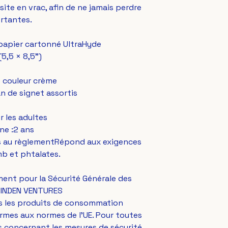
ite en vrac, afin de ne jamais perdre 
rtantes. 
: papier cartonné UltraHyde
(5,5 × 8,5")
e couleur crème
n de signet assortis
ur les adultes
ne :2 ans
es au règlementRépond aux exigences 
mb et phtalates.
ent pour la Sécurité Générale des 
INDEN VENTURES
s les produits de consommation 
mes aux normes de l'UE. Pour toutes 
 concernant les mesures de sécurité 