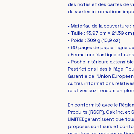
des notes et des cartes de vis
de vue les informations impo
• Matériau de la couverture 
• Taille : 13,97 cm × 21,59 cm 
• Poids : 309 g (10,9 oz)
• 80 pages de papier ligné d
• Fermeture élastique et ruba
• Poche intérieure extensible
Restrictions liées à l'âge :Po
Garantie de l'Union Européen
Autres informations relativ
relatives aux teneurs en plo
En conformité avec le Règlem
Produits (RSGP), 
Oak inc.
 et 
S
LIMITED
garantissent que tou
proposés sont sûrs et confor
questions ou préoccupations