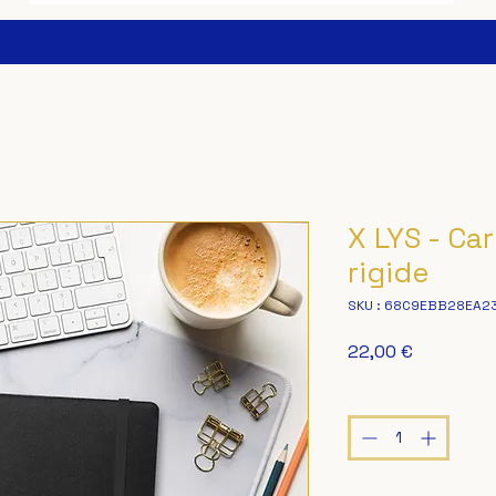
X LYS - Ca
rigide
SKU : 68C9EBB28EA2
Prix
22,00 €
Quantité
*