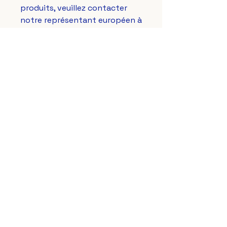
produits, veuillez contacter 
notre représentant européen à 
gpsr@sindenventures.com
. 
Vous pouvez également nous 
écrire à 
123 Main Street,
Anytown, Country
 ou 
Markou
Evgenikou 11, Mesa Geitonia,
4002, Limassol, Cyprus.
Le Lys Royal de France
aussi sur vos réseaux préférés