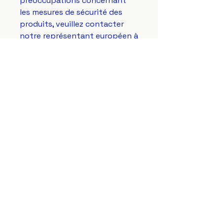
préoccupations concernant 
les mesures de sécurité des 
produits, veuillez contacter 
notre représentant européen à 
gpsr@sindenventures.com
. 
Vous pouvez également nous 
écrire à 
123 Main Street,
Anytown, Country
 ou 
Markou
Evgenikou 11, Mesa Geitonia,
4002, Limassol, Cyprus.
Le Lys Royal de France
aussi sur vos réseaux préférés