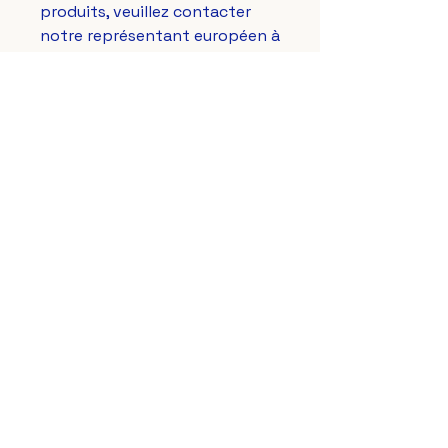
produits, veuillez contacter 
notre représentant européen à 
gpsr@sindenventures.com
. 
Vous pouvez également nous 
écrire à 
123 Main Street,
Anytown, Country
 ou 
Markou
Evgenikou 11, Mesa Geitonia,
4002, Limassol, Cyprus.
Le Lys Royal de France
aussi sur vos réseaux préférés