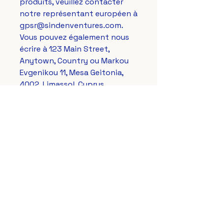
produits, veuillez contacter 
notre représentant européen à 
gpsr@sindenventures.com
. 
Vous pouvez également nous 
écrire à 
123 Main Street,
Anytown, Country
 ou 
Markou
Evgenikou 11, Mesa Geitonia,
4002, Limassol, Cyprus.
Le Lys Royal de France
aussi sur vos réseaux préférés