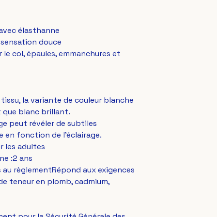
1 avec élasthanne
ne sensation douce
r le col, épaules, emmanchures et 
tissu, la variante de couleur blanche 
 que blanc brillant.
ge peut révéler de subtiles 
 en fonction de l'éclairage.
ur les adultes
ne :2 ans
es au règlementRépond aux exigences 
 de teneur en plomb, cadmium, 
ent pour la Sécurité Générale des 