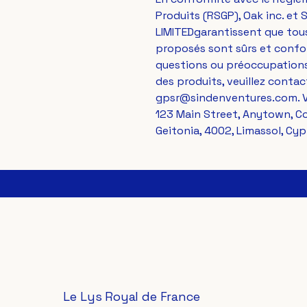
Produits (RSGP), 
Oak inc.
 et 
S
LIMITED
garantissent que tou
proposés sont sûrs et confor
questions ou préoccupations
gpsr@sindenventures.com
123 Main Street, Anytown, C
Geitonia, 4002, Limassol, Cyp
Le Lys Royal de France