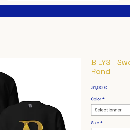
B LYS - Sw
Rond
Prix
31,00 €
Color
*
Sélectionner
Size
*